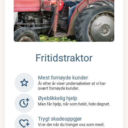
Fritidstraktor
Mest fornøyde kunder
star
År etter år viser undersøkelser at vi har
svært fornøyde kunder.
Øyeblikkelig hjelp
more_time
Man får hjelp, når som helst, hele døgnet.
Trygt skadeoppgjør
heart_plus
Vi er der når du trenger oss som mest.