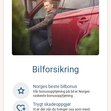
Bilforsikring
Norges beste bilbonus
star
Vår bonusopptjening på bil er Norges
raskeste bonusopptjening .
Trygt skadeoppgjør
heart_plus
Vi er der når du trenger oss som mest.