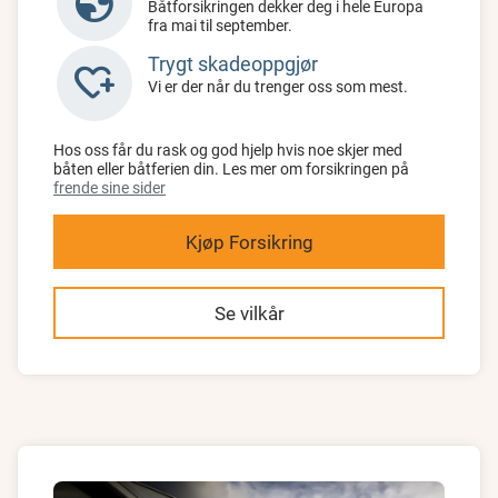
globe
Båtforsikringen dekker deg i hele Europa
fra mai til september.
Trygt skadeoppgjør
heart_plus
Vi er der når du trenger oss som mest.
Hos oss får du rask og god hjelp hvis noe skjer med
båten eller båtferien din. Les mer om forsikringen på
frende sine sider
Kjøp Forsikring
Se vilkår