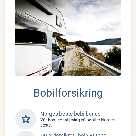
Bobilforsikring
Norges beste bobilbonus
star
Vår bonusopptjening på bobil er Norges
beste.
Du er forsikret i hele Europa