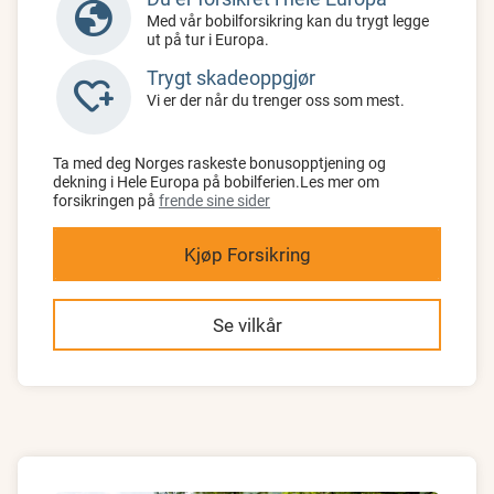
globe
Med vår bobilforsikring kan du trygt legge
ut på tur i Europa.
Trygt skadeoppgjør
heart_plus
Vi er der når du trenger oss som mest.
Ta med deg Norges raskeste bonusopptjening og
dekning i Hele Europa på bobilferien.Les mer om
forsikringen på
frende sine sider
Kjøp Forsikring
Se vilkår