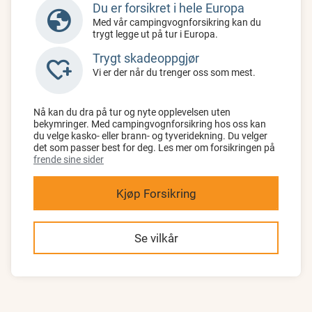
Du er forsikret i hele Europa
globe
Med vår campingvognforsikring kan du
trygt legge ut på tur i Europa.
Trygt skadeoppgjør
heart_plus
Vi er der når du trenger oss som mest.
Nå kan du dra på tur og nyte opplevelsen uten
bekymringer. Med campingvognforsikring hos oss kan
du velge kasko- eller brann- og tyveridekning. Du velger
det som passer best for deg. Les mer om forsikringen på
frende sine sider
Kjøp Forsikring
Se vilkår