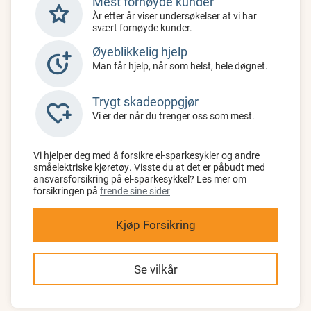
Mest fornøyde kunder
star
År etter år viser undersøkelser at vi har
svært fornøyde kunder.
Øyeblikkelig hjelp
more_time
Man får hjelp, når som helst, hele døgnet.
Trygt skadeoppgjør
heart_plus
Vi er der når du trenger oss som mest.
Vi hjelper deg med å forsikre el-sparkesykler og andre
småelektriske kjøretøy. Visste du at det er påbudt med
ansvarsforsikring på el-sparkesykkel? Les mer om
forsikringen på
frende sine sider
Kjøp Forsikring
Se vilkår