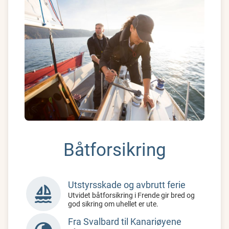
Båtforsikring
Utstyrsskade og avbrutt ferie
sailing
Utvidet båtforsikring i Frende gir bred og
god sikring om uhellet er ute.
Fra Svalbard til Kanariøyene