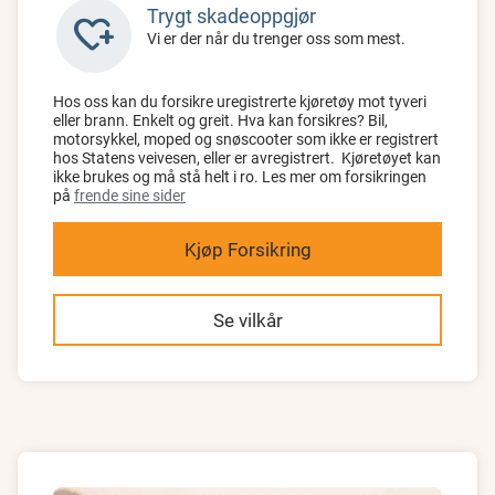
Trygt skadeoppgjør
heart_plus
Vi er der når du trenger oss som mest.
Hos oss kan du forsikre uregistrerte kjøretøy mot tyveri
eller brann. Enkelt og greit. Hva kan forsikres? Bil,
motorsykkel, moped og snøscooter som ikke er registrert
hos Statens veivesen, eller er avregistrert. Kjøretøyet kan
ikke brukes og må stå helt i ro. Les mer om forsikringen
på
frende sine sider
Kjøp Forsikring
Se vilkår