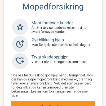
Mopedforsikring
Mest fornøyde kunder
star
År etter år viser undersøkelser at vi har
svært fornøyde kunder.
Øyeblikkelig hjelp
more_time
Man får hjelp, når som helst, hele døgnet.
Trygt skadeoppgjør
heart_plus
Vi er der når du trenger oss som mest.
Hos oss får du rask og god hjelp når du trenger det. Hos
oss kan du kjøpe mopedforsikring med kasko, brann og
tyveri eller ansvarsforsikring. Velg det som passer best
for deg, slik at du kan nyte mopedturen uten
bekymringer. Les mer om forsikringen på
frende sine
sider