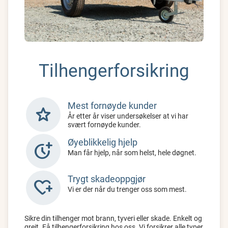
Tilhengerforsikring
Mest fornøyde kunder
star
År etter år viser undersøkelser at vi har
svært fornøyde kunder.
Øyeblikkelig hjelp
more_time
Man får hjelp, når som helst, hele døgnet.
Trygt skadeoppgjør
heart_plus
Vi er der når du trenger oss som mest.
Sikre din tilhenger mot brann, tyveri eller skade. Enkelt og
greit. Få tilhengerforsikring hos oss. Vi forsikrer alle typer