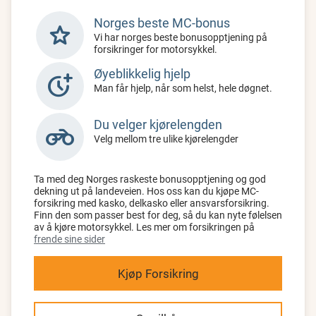
Norges beste MC-bonus
star
Vi har norges beste bonusopptjening på
forsikringer for motorsykkel.
Øyeblikkelig hjelp
more_time
Man får hjelp, når som helst, hele døgnet.
Du velger kjørelengden
motorcycle
Velg mellom tre ulike kjørelengder
Ta med deg Norges raskeste bonusopptjening og god
dekning ut på landeveien. Hos oss kan du kjøpe MC-
forsikring med kasko, delkasko eller ansvarsforsikring.
Finn den som passer best for deg, så du kan nyte følelsen
av å kjøre motorsykkel. Les mer om forsikringen på
frende sine sider
Kjøp Forsikring