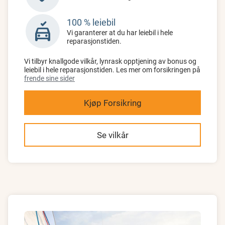
100 % leiebil
no_crash
Vi garanterer at du har leiebil i hele
reparasjonstiden.
Vi tilbyr knallgode vilkår, lynrask opptjening av bonus og
leiebil i hele reparasjonstiden. Les mer om forsikringen på
frende sine sider
Kjøp Forsikring
Se vilkår