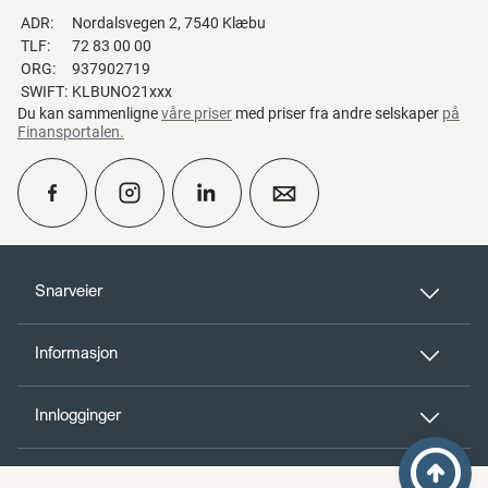
ADR:
Nordalsvegen 2, 7540 Klæbu
TLF:
72 83 00 00
ORG:
937902719
SWIFT:
KLBUNO21xxx
Du kan sammenligne
våre priser
med priser fra andre selskaper
på
Finansportalen
.
calendar_month
Ta kontakt
Snarveier
Informasjon
perm_phone_msg
Kontakt oss
Innlogginger
Til toppen
person_add
Bli kunde
arrow_circle_up