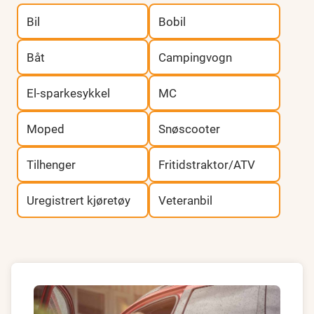
Bil
Bobil
Båt
Campingvogn
El-sparkesykkel
MC
Moped
Snøscooter
Tilhenger
Fritidstraktor/ATV
Uregistrert kjøretøy
Veteranbil