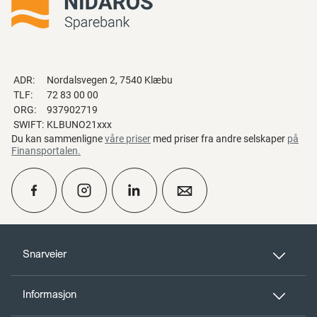
ADR:
Nordalsvegen 2, 7540 Klæbu
TLF:
72 83 00 00
ORG:
937902719
SWIFT:
KLBUNO21xxx
Du kan sammenligne
våre priser
med priser fra andre selskaper
på
Finansportalen
.
calendar_month
Ta kontakt
Snarveier
Informasjon
perm_phone_msg
Kontakt oss