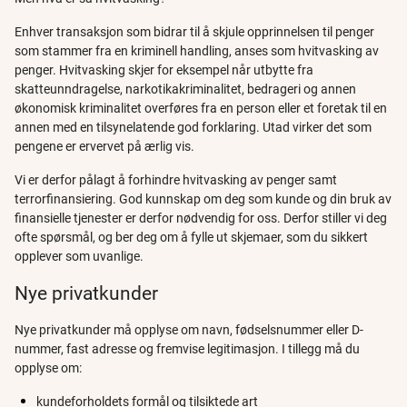
Enhver transaksjon som bidrar til å skjule opprinnelsen til penger
som stammer fra en kriminell handling, anses som hvitvasking av
penger. Hvitvasking skjer for eksempel når utbytte fra
skatteunndragelse, narkotikakriminalitet, bedrageri og annen
økonomisk kriminalitet overføres fra en person eller et foretak til en
annen med en tilsynelatende god forklaring. Utad virker det som
pengene er ervervet på ærlig vis.
Vi er derfor pålagt å forhindre hvitvasking av penger samt
terrorfinansiering. God kunnskap om deg som kunde og din bruk av
finansielle tjenester er derfor nødvendig for oss. Derfor stiller vi deg
ofte spørsmål, og ber deg om å fylle ut skjemaer, som du sikkert
opplever som uvanlige.
Nye privatkunder
Nye privatkunder må opplyse om navn, fødselsnummer eller D-
nummer, fast adresse og fremvise legitimasjon. I tillegg må du
opplyse om:
kundeforholdets formål og tilsiktede art