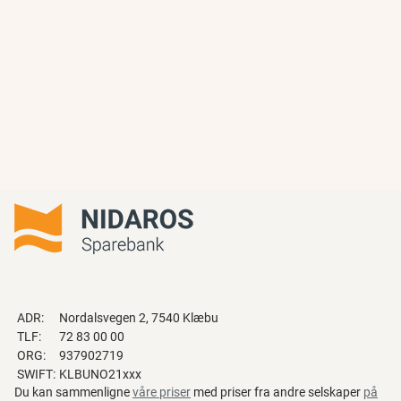
ADR:
Nordalsvegen 2, 7540 Klæbu
TLF:
72 83 00 00
ORG:
937902719
SWIFT:
KLBUNO21xxx
Du kan sammenligne
våre priser
med priser fra andre selskaper
på