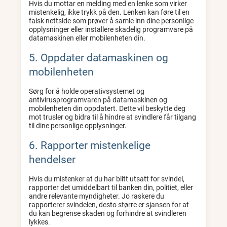
Hvis du mottar en melding med en lenke som virker
mistenkelig, ikke trykk på den. Lenken kan føre til en
falsk nettside som prøver å samle inn dine personlige
opplysninger eller installere skadelig programvare på
datamaskinen eller mobilenheten din.
5. Oppdater datamaskinen og
mobilenheten
Sørg for å holde operativsystemet og
antivirusprogramvaren på datamaskinen og
mobilenheten din oppdatert. Dette vil beskytte deg
mot trusler og bidra til å hindre at svindlere får tilgang
til dine personlige opplysninger.
6. Rapporter mistenkelige
hendelser
Hvis du mistenker at du har blitt utsatt for svindel,
rapporter det umiddelbart til banken din, politiet, eller
andre relevante myndigheter. Jo raskere du
rapporterer svindelen, desto større er sjansen for at
du kan begrense skaden og forhindre at svindleren
lykkes.