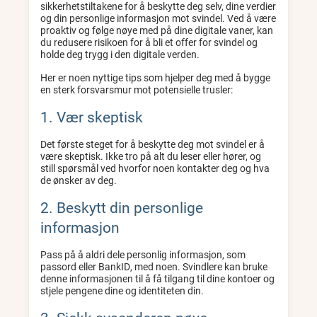
sikkerhetstiltakene for å beskytte deg selv, dine verdier
og din personlige informasjon mot svindel. Ved å være
proaktiv og følge nøye med på dine digitale vaner, kan
du redusere risikoen for å bli et offer for svindel og
holde deg trygg i den digitale verden.
Her er noen nyttige tips som hjelper deg med å bygge
en sterk forsvarsmur mot potensielle trusler:
1. Vær skeptisk
Det første steget for å beskytte deg mot svindel er å
være skeptisk. Ikke tro på alt du leser eller hører, og
still spørsmål ved hvorfor noen kontakter deg og hva
de ønsker av deg.
2. Beskytt din personlige
informasjon
Pass på å aldri dele personlig informasjon, som
passord eller BankID, med noen. Svindlere kan bruke
denne informasjonen til å få tilgang til dine kontoer og
stjele pengene dine og identiteten din.