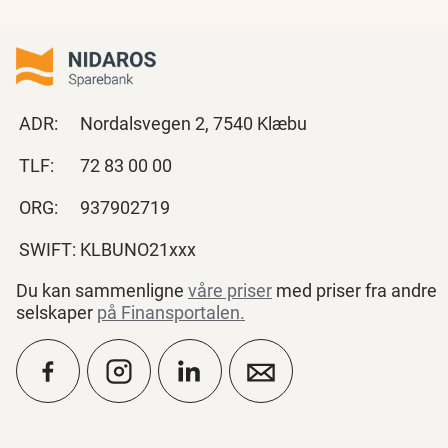
ADR:
Nordalsvegen 2, 7540 Klæbu
TLF:
72 83 00 00
ORG:
937902719
SWIFT:
KLBUNO21xxx
Du kan sammenligne
våre priser
med priser fra andre
selskaper
på Finansportalen
.