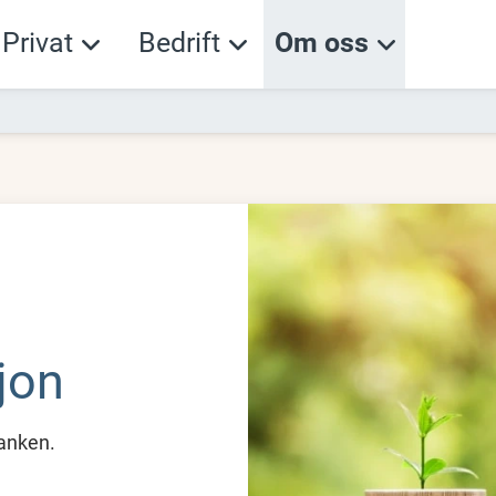
Privat
Bedrift
Om oss
jon
banken.