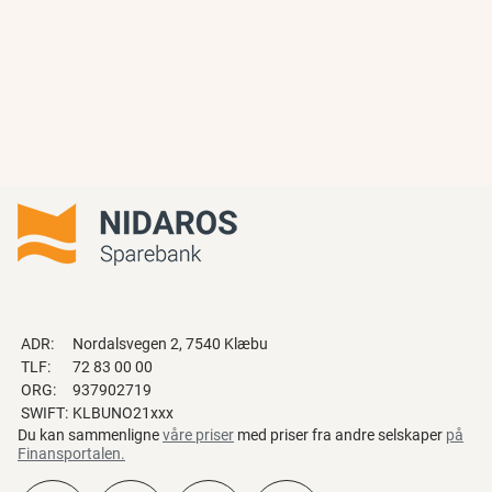
ADR:
Nordalsvegen 2, 7540 Klæbu
TLF:
72 83 00 00
ORG:
937902719
SWIFT:
KLBUNO21xxx
Du kan sammenligne
våre priser
med priser fra andre selskaper
på
Finansportalen
.