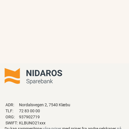
ADR:
Nordalsvegen 2, 7540 Klæbu
TLF:
72 83 00 00
ORG:
937902719
SWIFT:
KLBUNO21xxx
Du kan sammenligne
våre priser
med priser fra andre selskaper
på