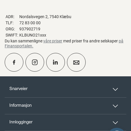
ADR:
Nordalsvegen 2, 7540 Klæbu
TLF:
72 83 00 00
ORG:
937902719
SWIFT:
KLBUNO21xxx
Du kan sammenligne
våre priser
med priser fra andre selskaper
på
Finansportalen
.
calendar_month
Ta kontakt
Snarveier
Informasjon
perm_phone_msg
Kontakt oss
Innlogginger
Til toppen
person_add
Bli kunde