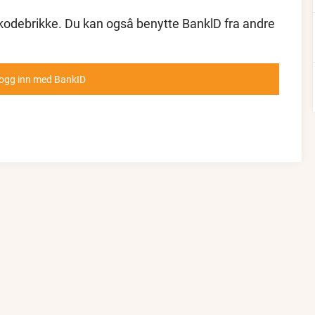
kodebrikke. Du kan ogsâ benytte BanklD fra andre
ogg inn med BankID