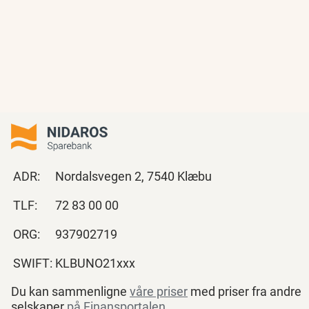
ADR:
Nordalsvegen 2, 7540 Klæbu
TLF:
72 83 00 00
ORG:
937902719
SWIFT:
KLBUNO21xxx
Du kan sammenligne
våre priser
med priser fra andre
selskaper
på Finansportalen
.