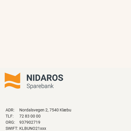
ADR:
Nordalsvegen 2, 7540 Klæbu
TLF:
72 83 00 00
ORG:
937902719
SWIFT:
KLBUNO21xxx