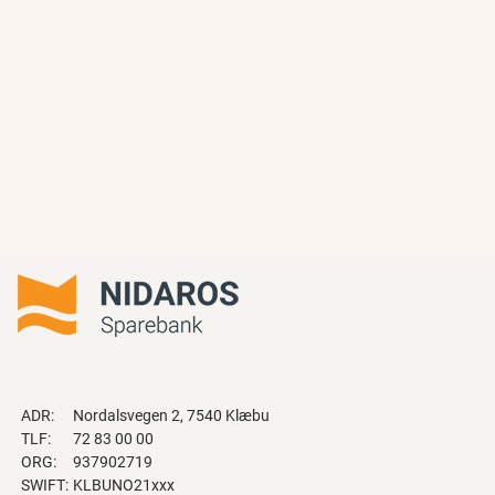
ADR:
Nordalsvegen 2, 7540 Klæbu
TLF:
72 83 00 00
ORG:
937902719
SWIFT:
KLBUNO21xxx