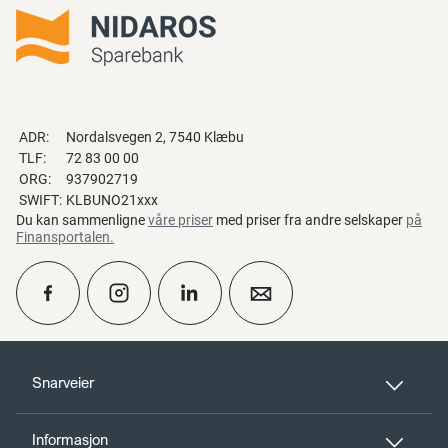
ADR:
Nordalsvegen 2, 7540 Klæbu
TLF:
72 83 00 00
ORG:
937902719
SWIFT:
KLBUNO21xxx
Du kan sammenligne
våre priser
med priser fra andre selskaper
på
Finansportalen
.
calendar_month
Ta kontakt
Snarveier
Informasjon