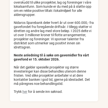
overskudd til ulike prosjekter, lag og foreninger i våre
lokalsamfunn. Som kunde er du med på å støtte opp
om en rekke positive tiltak i lokalmiljøet for alle
aldersgrupper.
Nidaros Sparebank deler hvert år ut over 600.000,- fra
gavefondet fra foregående driftsår. I tillegg støtter vi
idretten og andre lag med store beløp. I 2025 delte vi
ut over 3 millioner kroner til flotte arrangementer,
prosjekter og foreninger. Vi sponser talenter fra
distriktet som utmerker seg positivt innen sin
idrettsgren.
Neste anledning til å søke om gavemidler fra vårt
gavefond er 15. oktober 2026.
Når det gjelder spesielle prosjekter og større
investeringer kan disse behandles utenom denne
fristen. Ved slike prosjekter anbefaler vi at dere
kontakter banken i god tid, gjerne på idestadiet. Det
må påregnes noe behandlingstid.
Trykk
her
for å sende inn søknad.