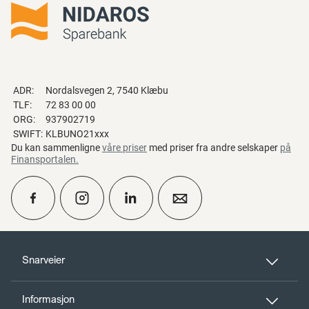
ADR:
Nordalsvegen 2, 7540 Klæbu
TLF:
72 83 00 00
ORG:
937902719
SWIFT:
KLBUNO21xxx
Du kan sammenligne
våre priser
med priser fra andre selskaper
på
Finansportalen
.
calendar_month
Ta kontakt
Snarveier
Informasjon
perm_phone_msg
Kontakt oss