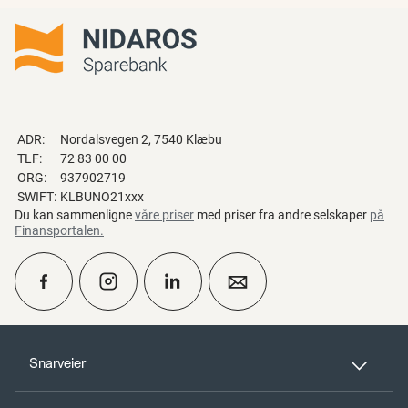
ADR:
Nordalsvegen 2, 7540 Klæbu
TLF:
72 83 00 00
ORG:
937902719
SWIFT:
KLBUNO21xxx
Du kan sammenligne
våre priser
med priser fra andre selskaper
på
Finansportalen
.
calendar_month
Ta kontakt
Snarveier