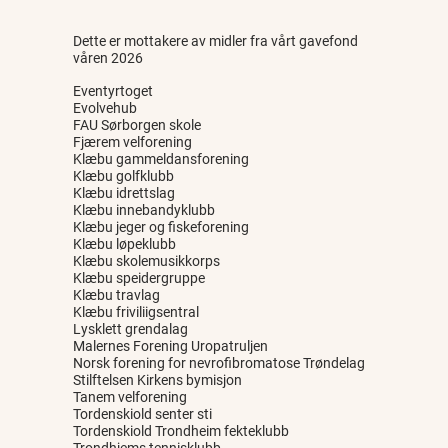
Dette er mottakere av midler fra vårt gavefond
våren 2026
Eventyrtoget
Evolvehub
FAU Sørborgen skole
Fjærem velforening
Klæbu gammeldansforening
Klæbu golfklubb
Klæbu idrettslag
Klæbu innebandyklubb
Klæbu jeger og fiskeforening
Klæbu løpeklubb
Klæbu skolemusikkorps
Klæbu speidergruppe
Klæbu travlag
Klæbu friviliigsentral
Lysklett grendalag
Malernes Forening Uropatruljen
Norsk forening for nevrofibromatose Trøndelag
Stilftelsen Kirkens bymisjon
Tanem velforening
Tordenskiold senter sti
Tordenskiold Trondheim fekteklubb
Trondhjems tennisklubb