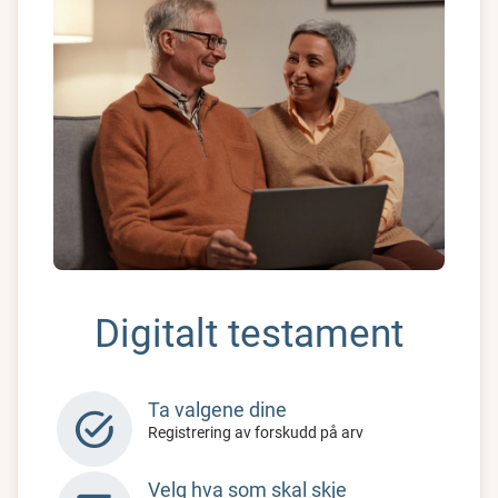
Digitalt testament
Ta valgene dine
task_alt
Registrering av forskudd på arv
Velg hva som skal skje