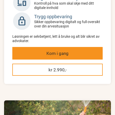
devices
Kontroll på hva som skal skje med ditt
digitale innhold
Trygg oppbevaring
lock
Sikker oppbevaring digitalt og full oversikt
over din arvesituasjon
Løsningen er selvbetjent, lett å bruke og alt blir sikret av
advokater.
Kom i gang
kr 2.990,-