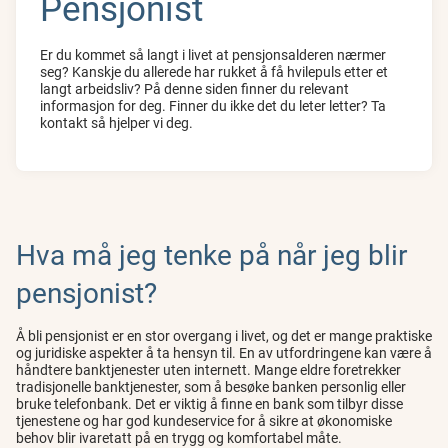
Pensjonist
Er du kommet så langt i livet at pensjonsalderen nærmer
seg? Kanskje du allerede har rukket å få hvilepuls etter et
langt arbeidsliv? På denne siden finner du relevant
informasjon for deg. Finner du ikke det du leter letter? Ta
kontakt så hjelper vi deg.
Hva må jeg tenke på når jeg blir
pensjonist?
Å bli pensjonist er en stor overgang i livet, og det er mange praktiske
og juridiske aspekter å ta hensyn til. En av utfordringene kan være å
håndtere banktjenester uten internett. Mange eldre foretrekker
tradisjonelle banktjenester, som å besøke banken personlig eller
bruke telefonbank. Det er viktig å finne en bank som tilbyr disse
tjenestene og har god kundeservice for å sikre at økonomiske
behov blir ivaretatt på en trygg og komfortabel måte.