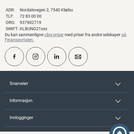
ADR:
Nordalsvegen 2, 7540 Klæbu
TLF:
72 83 00 00
ORG:
937902719
SWIFT:
KLBUNO21xxx
Du kan sammenligne
våre priser
med priser fra andre selskaper
på
Finansportalen
.
calendar_month
Ta kontakt
Snarveier
Informasjon
perm_phone_msg
Kontakt oss
Innlogginger
Til toppen
person_add
Bli kunde
arrow_circle_up