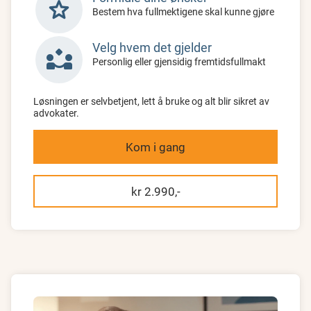
star
Bestem hva fullmektigene skal kunne gjøre
Velg hvem det gjelder
partner_exchange
Personlig eller gjensidig fremtidsfullmakt
Løsningen er selvbetjent, lett å bruke og alt blir sikret av
advokater.
Kom i gang
kr 2.990,-