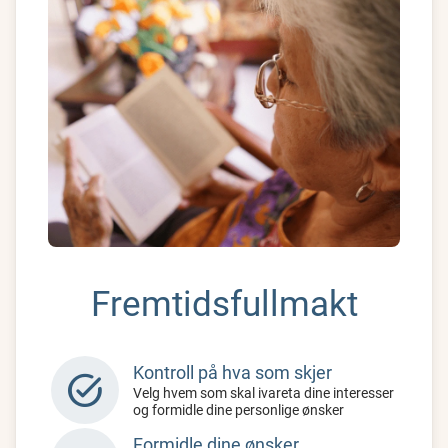
Fremtidsfullmakt
Kontroll på hva som skjer
task_alt
Velg hvem som skal ivareta dine interesser
og formidle dine personlige ønsker
Formidle dine ønsker