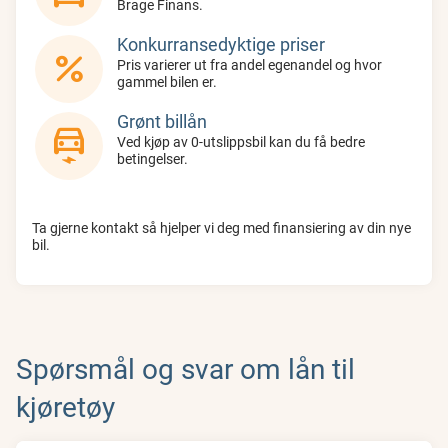
Brage Finans.
Konkurransedyktige priser
percent
Pris varierer ut fra andel egenandel og hvor
gammel bilen er.
Grønt billån
electric_car
Ved kjøp av 0-utslippsbil kan du få bedre
betingelser.
Ta gjerne kontakt så hjelper vi deg med finansiering av din nye
bil.
Spørsmål og svar om lån til
kjøretøy