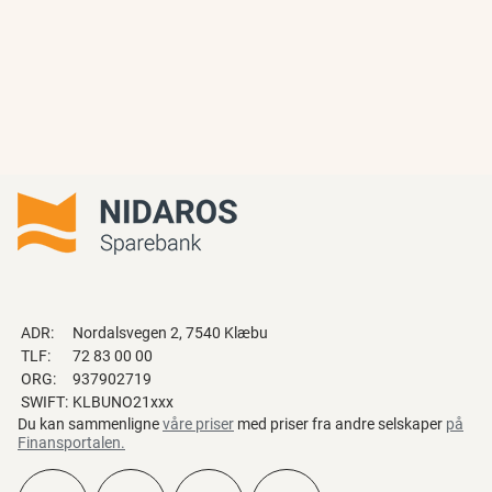
ADR:
Nordalsvegen 2, 7540 Klæbu
TLF:
72 83 00 00
ORG:
937902719
SWIFT:
KLBUNO21xxx
Du kan sammenligne
våre priser
med priser fra andre selskaper
på
Finansportalen
.