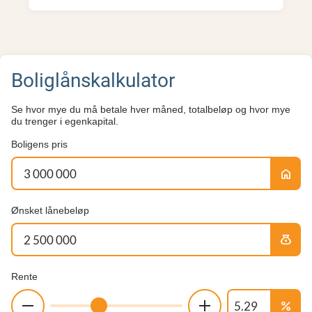
Boliglånskalkulator
Se hvor mye du må betale hver måned, totalbeløp og hvor mye
du trenger i egenkapital.
Boligens pris
home
Ønsket lånebeløp
money_bag
Rente
percent