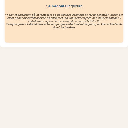
Se nedbetalingsplan
Vi gjør oppmerksom på at rentesats og de faktiske kostnadene for annuitetslån avhenger
blant annet av betalingsevne og sikkerhet, og kan derfor avvike noe fra beregningen i
kalkulatoren og bankens nominelle rente på 5,29% %.
Beregningene i kalkulatoren er basert på generelle forutsetninger og er ikke et bindende
tilbud fra banken.