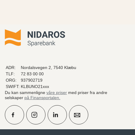
ADR:
Nordalsvegen 2, 7540 Klæbu
TLF:
72 83 00 00
ORG:
937902719
SWIFT:
KLBUNO21xxx
Du kan sammenligne
våre priser
med priser fra andre
selskaper
på Finansportalen
.