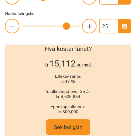
Nedbetalingstid
calendar_month
Hva koster lånet?
15,112
Kr
pr. mnd.
Effektiv rente:
5.47
%
Totalkostnad over
25
år:
kr
4,535,684
Egenkapitalbehov:
kr
500,000
Søk boliglån