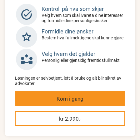
Kontroll på hva som skjer
task_alt
Velg hvem som skal ivareta dine interesser
og formidle dine personlige ønsker
Formidle dine ønsker
star
Bestem hva fullmektigene skal kunne gjøre
Velg hvem det gjelder
partner_exchange
Personlig eller gjensidig fremtidsfullmakt
Løsningen er selvbetjent, lett å bruke og alt blir sikret av
advokater.
Kom i gang
kr 2.990,-