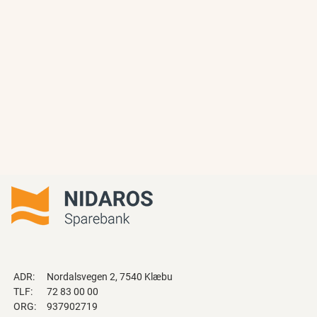
ADR:
Nordalsvegen 2, 7540 Klæbu
TLF:
72 83 00 00
ORG:
937902719