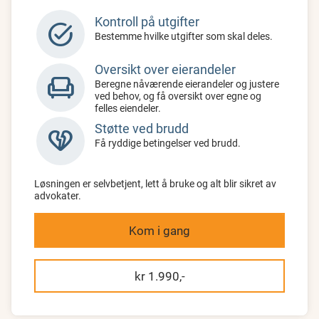
Kontroll på utgifter
task_alt
Bestemme hvilke utgifter som skal deles.
Oversikt over eierandeler
chair
Beregne nåværende eierandeler og justere
ved behov, og få oversikt over egne og
felles eiendeler.
Støtte ved brudd
heart_broken
Få ryddige betingelser ved brudd.
Løsningen er selvbetjent, lett å bruke og alt blir sikret av
advokater.
Kom i gang
kr 1.990,-