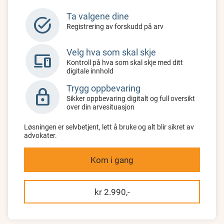
Ta valgene dine
task_alt
Registrering av forskudd på arv
Velg hva som skal skje
devices
Kontroll på hva som skal skje med ditt
digitale innhold
Trygg oppbevaring
lock
Sikker oppbevaring digitalt og full oversikt
over din arvesituasjon
Løsningen er selvbetjent, lett å bruke og alt blir sikret av
advokater.
Kom i gang
kr 2.990,-