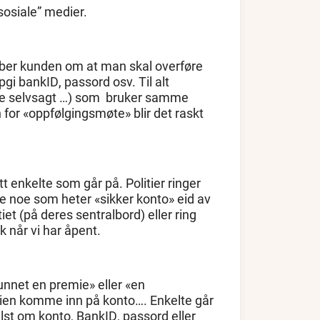
sosiale” medier.
t») ber kunden om at man skal overføre
gi bankID, passord osv. Til alt
rne selvsagt …) som bruker samme
for «oppfølgingsmøte» blir det raskt
 enkelte som går på. Politier ringer
ke noe som heter «sikker konto» eid av
iet (på deres sentralbord) eller ring
k når vi har åpent.
vunnet en premie» eller «en
emien komme inn på konto…. Enkelte går
st om konto, BankID, passord eller