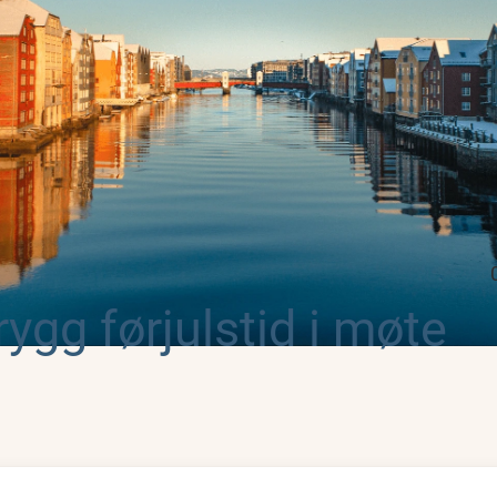
rygg førjulstid i møte