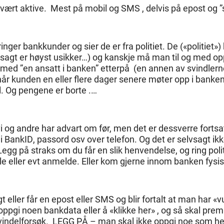
 svært aktive.
Mest på mobil og SMS , delvis på epost og ”
 ringer bankkunder og sier de er fra politiet. De («politie
vsagt er høyst usikker…) og kanskje må man til og med opp
med ”en ansatt i banken” etterpå (en annen av svindle
r kunden en eller flere dager senere møter opp i banken 
el. Og pengene er borte .…
 og andre har advart om før, men det er dessverre fortsatt
 BankID, passord osv over telefon. Og det er selvsagt ik
. Legg på straks om du får en slik henvendelse, og ring polit
le eller evt anmelde. Eller kom gjerne innom banken fysis
t eller får en epost eller SMS og blir fortalt at man har «
oppgi noen bankdata eller å «klikke her» , og så skal pr
svindelforsøk. LEGG PÅ – man skal ikke oppgi noe som hel