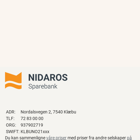
ADR:
Nordalsvegen 2, 7540 Klæbu
TLF:
72 83 00 00
ORG:
937902719
SWIFT:
KLBUNO21xxx
Du kan sammenligne
våre priser
med priser fra andre selskaper
på