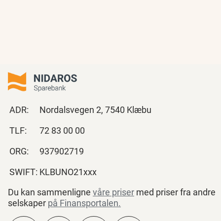
ADR:
Nordalsvegen 2, 7540 Klæbu
TLF:
72 83 00 00
ORG:
937902719
SWIFT:
KLBUNO21xxx
Du kan sammenligne
våre priser
med priser fra andre
selskaper
på Finansportalen
.