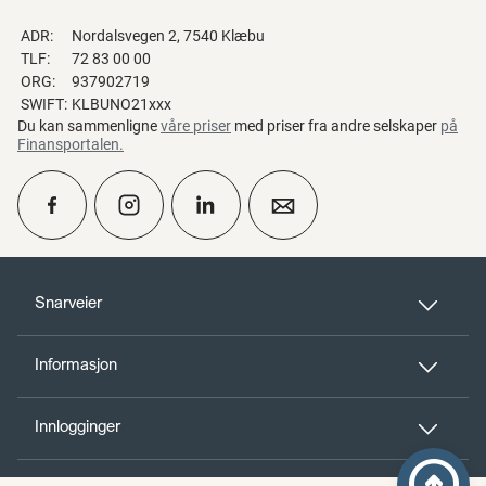
ADR:
Nordalsvegen 2, 7540 Klæbu
TLF:
72 83 00 00
ORG:
937902719
SWIFT:
KLBUNO21xxx
Du kan sammenligne
våre priser
med priser fra andre selskaper
på
Finansportalen
.
calendar_month
Ta kontakt
Snarveier
Informasjon
perm_phone_msg
Kontakt oss
Innlogginger
Til toppen
person_add
Bli kunde
arrow_circle_up