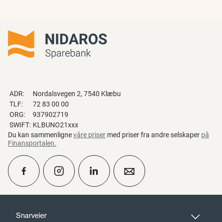
ADR:
Nordalsvegen 2, 7540 Klæbu
TLF:
72 83 00 00
ORG:
937902719
SWIFT:
KLBUNO21xxx
Du kan sammenligne
våre priser
med priser fra andre selskaper
på
Finansportalen
.
calendar_month
Ta kontakt
Snarveier