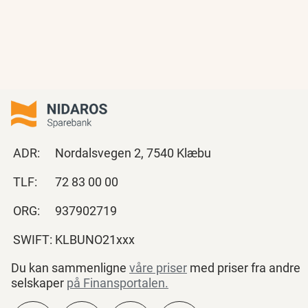
ADR:
Nordalsvegen 2, 7540 Klæbu
TLF:
72 83 00 00
ORG:
937902719
SWIFT:
KLBUNO21xxx
Du kan sammenligne
våre priser
med priser fra andre
selskaper
på Finansportalen
.