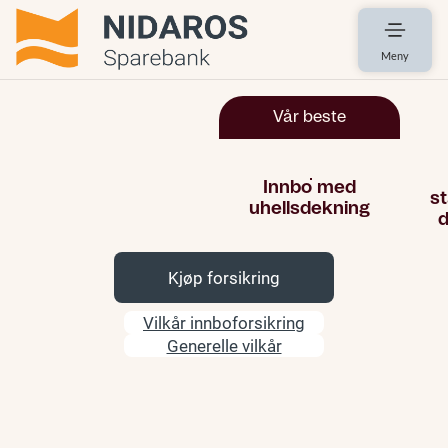
Meny
Kjøp forsikring
Vilkår innboforsikring
Generelle vilkår