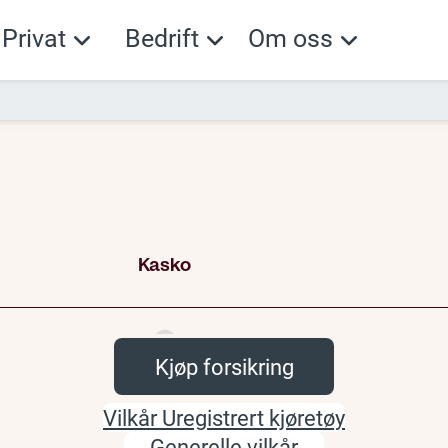
Privat
Bedrift
Om oss
Kjøp forsikring
Vilkår Uregistrert kjøretøy
Generelle vilkår