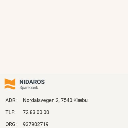
ADR:
Nordalsvegen 2, 7540 Klæbu
TLF:
72 83 00 00
ORG:
937902719