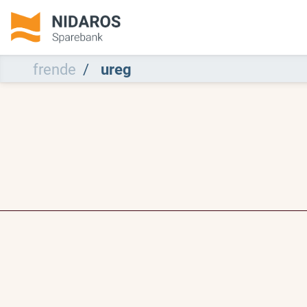
frende
ureg