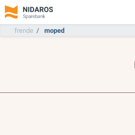
frende
moped