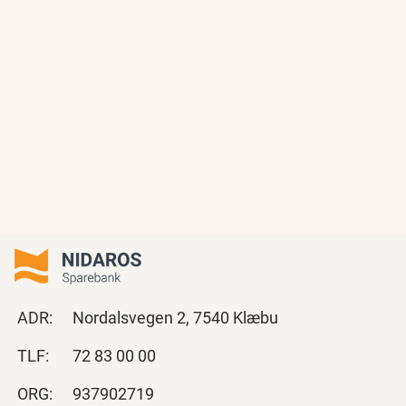
ADR:
Nordalsvegen 2, 7540 Klæbu
TLF:
72 83 00 00
ORG:
937902719