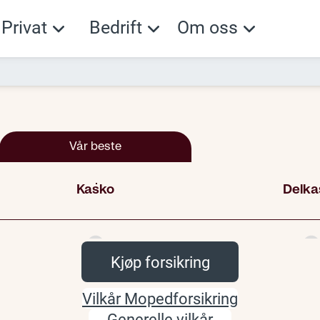
Privat
Bedrift
Om oss
Kjøp forsikring
Vilkår Mopedforsikring
Generelle vilkår